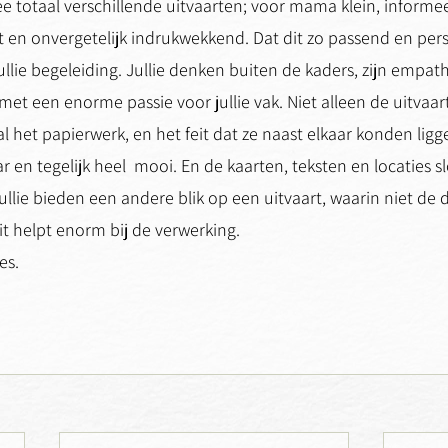
ee totaal verschillende uitvaarten; voor mama klein, informe
xt en onvergetelijk indrukwekkend. Dat dit zo passend en perso
lie begeleiding. Jullie denken buiten de kaders, zijn empath
 met een enorme passie voor jullie vak. Niet alleen de uitvaart
al het papierwerk, en het feit dat ze naast elkaar konden ligge
ar en tegelijk heel  mooi. En de kaarten, teksten en locaties 
 Jullie bieden een andere blik op een uitvaart, waarin niet de
Dit helpt enorm bij de verwerking.
es.
 