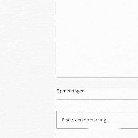
Eerbetoon Uitvaartbegeleidin
in Woerden en omgeving
(o.a.)
Kamerik
Linschoten
Zegveld
Harmelen
Nieuwerbrug a/d Rijn
Groene Hart |
Utrecht
en omgeving
Opmerkingen
Wij geloven dat een afscheid een eerbe
is aan het leven.
Centraal staat niet hoe het hoort,
John - juli 2026
maar hoe het precies past of voelt.
Plaats een opmerking...
Neem contact op