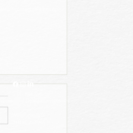
Neem contact met ons op
06 - 3084 3248
@eerbetoon.nl
|
marieke@eerbetoon.nl
Wilhelminaweg 10
- januari 2026
3441 XC Woerden