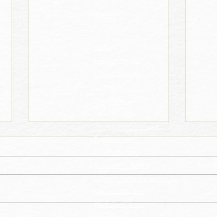
g
Pagina's
Home
Uitvaart regelen
Uitvaartwensen
Crematie
Begrafenis
Gedenkpagina
Uitvaartwensenboekje
Type uitvaarten
toon
Kind & afscheid
karin
Duurzame uitvaart
Uitvaart met extra aandacht
Jara - januari 2026
Anne 
Molukse uitvaart
Afscheid bij leven