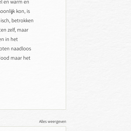
el en warm en 
onlijk kon, is 
isch, betrokken 
en zelf, maar 
n in het 
sloten naadloos 
 dood maar het 
Alles weergeven