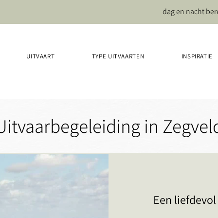
dag en nacht ber
UITVAART
TYPE UITVAARTEN
INSPIRATIE
Uitvaarbegeleiding in Zegvel
Een liefdevol