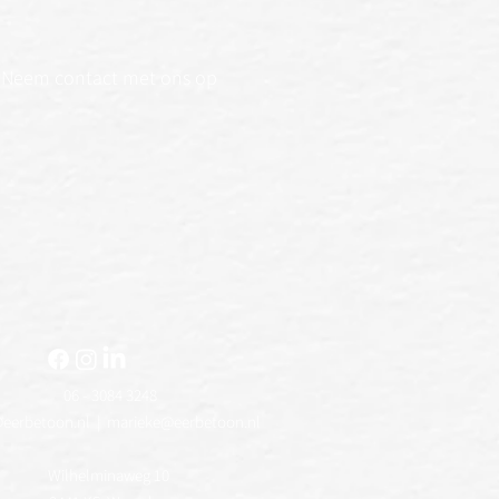
Neem contact met ons op
06 - 3084 3248
@eerbetoon.nl
|
marieke@eerbetoon.nl
Wilhelminaweg 10