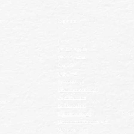
g
Pagina's
Home
Uitvaart regelen
Uitvaartwensen
Crematie
Begrafenis
Gedenkpagina
Uitvaartwensenboekje
Type uitvaarten
toon
Kind & afscheid
karin
Duurzame uitvaart
Uitvaart met extra aandacht
Molukse uitvaart