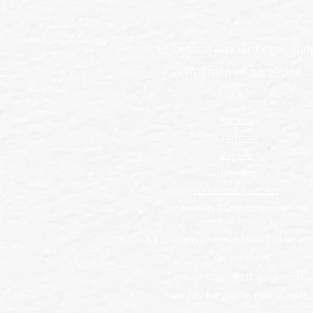
Eerbetoon Uitvaartbegeleidin
in Woerden en omgeving
(o.a.)
Kamerik
Linschoten
Zegveld
Harmelen
Nieuwerbrug a/d Rijn
Groene Hart |
Utrecht
en omgeving
Wij geloven dat een afscheid een eerbe
is aan het leven.
Centraal staat niet hoe het hoort,
maar hoe het precies past of voelt.