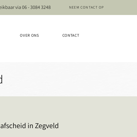
eikbaar via
06 - 3084 3248
NEEM CONTACT OP
OVER ONS
CONTACT
d
 afscheid in Zegveld