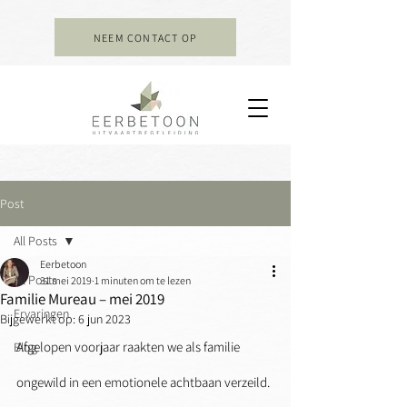
NEEM CONTACT OP
Post
All Posts
Eerbetoon
All Posts
31 mei 2019
1 minuten om te lezen
Familie Mureau – mei 2019
Ervaringen
Bijgewerkt op:
6 jun 2023
Afgelopen voorjaar raakten we als familie 
Blog
ongewild in een emotionele achtbaan verzeild. 